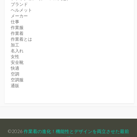
ブランド
ヘルメット
メーカー
仕事
作業服
作業着
作業着とは
加工
名入れ
女性
安全靴
快適
空調
空調服
通販
©2026
作業着の進化！機能性とデザインを両立させた最前