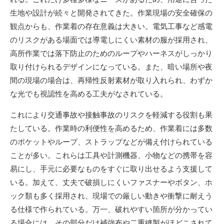
生地や設計が続々と開発されてきた。作業現場の安全確保の
観点からも、作業着の存在意義は大きい。電気工事など感電
のリスクがある場面では導電しにくい素材の服が採用され、
高所作業では落下防止のためのループやハーネスがしっかり
取り付けられるデザインになっている。また、暗い場所や夜
間の現場の場合は、再帰性反射素材が取り入れられ、わずか
な光でも視認性を高める工夫がなされている。
これにより交通事故や接触事故のリスクを軽減する役割も果
たしている。作業時の利便性を高めるため、作業着には多数
のポケットやループ、ストラップなどが備え付けられている
ことが多い。これらは工具や計測機器、小物などの携帯を容
易にし、手元に必要なものをすぐに取り出せるよう支援して
いる。加えて、丈夫で破損しにくいファスナーやボタン、ホ
ック類も多く採用され、現場での厳しい動きや衝撃に耐えう
る仕様で作られている。万一、破れやすい箇所が分かってい
る場合には、その部分だけ補強布や二重縫製がほどこされて