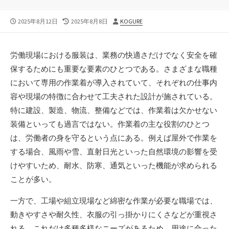
公
最
投
2025年8月12日
2025年8月8日
KOGURE
開
終
稿
日
更
者
新
労働現場における服装は、業務の快適さだけでなく安全を確
日
保するためにも重要な要素のひとつである。
さまざまな職種
において専用の作業着が導入されていて、それぞれの仕事内
容や現場の特徴に合わせて工夫された設計が施されている。
特に建設、製造、物流、整備などでは、作業着は欠かせない
装備といっても過言ではない。作業着の主な役割のひとつ
は、労働者の身を守るという点にある。例えば屋外で作業を
する場合、風雨や雪、直射日光といった自然環境の影響を受
けやすいため、耐水、防寒、通気といった機能が求められる
ことが多い。
一方で、工場や組立現場など綿密な作業が必要な職場では、
動きやすさや耐久性、衣服の引っ掛かりにくさなどが重視さ
れる。これだけ多種多様なニーズがあるため、用途に合った