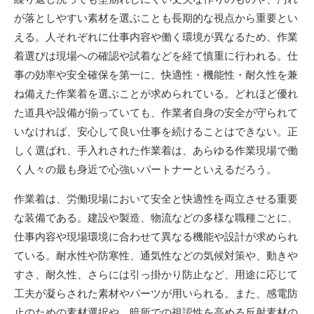
が落としやすい素材を選ぶことも長期的な視点から重要とい
える。人それぞれに仕事内容や働く環境が異なるため、作業
着選びは現場への確認や試着などを経て慎重に行われる。仕
事の効率や安全確保を第一に、快適性・機能性・耐久性を兼
ね備えた作業着を選ぶことが求められている。どれほど優れ
た道具や設備が揃っていても、作業者自身の安全が守られて
いなければ、安心して良い仕事を続けることはできない。正
しく選ばれ、手入れされた作業着は、あらゆる作業現場で働
く人々の最も身近で心強いパートナーといえるだろう。
作業着は、労働現場において安全と快適性を両立させる重要
な装備である。建設や製造、物流などの多様な職種ごとに、
仕事内容や現場環境に合わせて異なる機能や設計が求められ
ている。耐水性や防寒性、通気性などの気候対策や、動きや
すさ、耐久性、さらには引っ掛かり防止など、用途に応じて
工夫が凝らされた素材やパーツが用いられる。また、感電防
止のための素材選択や、暗所での視認性を高める反射素材の