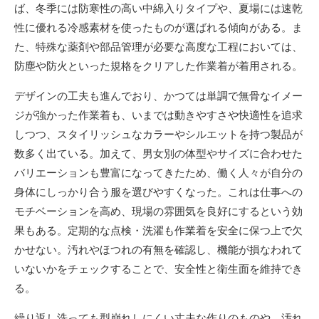
ば、冬季には防寒性の高い中綿入りタイプや、夏場には速乾
性に優れる冷感素材を使ったものが選ばれる傾向がある。ま
た、特殊な薬剤や部品管理が必要な高度な工程においては、
防塵や防火といった規格をクリアした作業着が着用される。
デザインの工夫も進んでおり、かつては単調で無骨なイメー
ジが強かった作業着も、いまでは動きやすさや快適性を追求
しつつ、スタイリッシュなカラーやシルエットを持つ製品が
数多く出ている。加えて、男女別の体型やサイズに合わせた
バリエーションも豊富になってきたため、働く人々が自分の
身体にしっかり合う服を選びやすくなった。これは仕事への
モチベーションを高め、現場の雰囲気を良好にするという効
果もある。定期的な点検・洗濯も作業着を安全に保つ上で欠
かせない。汚れやほつれの有無を確認し、機能が損なわれて
いないかをチェックすることで、安全性と衛生面を維持でき
る。
繰り返し洗っても型崩れしにくい丈夫な作りのものや、汚れ