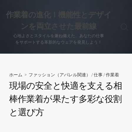
コ
ン
作業着の進化！機能性とデザイ
テ
ンを両立させた最前線
ン
検
ツ
索
心地よさとスタイルを兼ね備えた、あなたの仕事
へ
切
をサポートする革新的なウェアを発見しよう！
り
ス
替
キ
え
ッ
プ
ホーム
>
ファッション（アパレル関連）
/
仕事
/
作業着
現場の安全と快適を支える相
棒作業着が果たす多彩な役割
と選び方