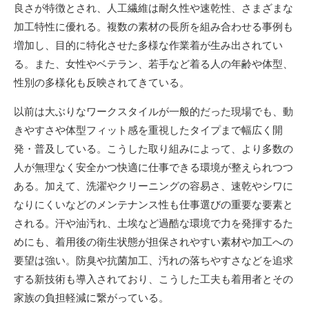
良さが特徴とされ、人工繊維は耐久性や速乾性、さまざまな
加工特性に優れる。複数の素材の長所を組み合わせる事例も
増加し、目的に特化させた多様な作業着が生み出されてい
る。また、女性やベテラン、若手など着る人の年齢や体型、
性別の多様化も反映されてきている。
以前は大ぶりなワークスタイルが一般的だった現場でも、動
きやすさや体型フィット感を重視したタイプまで幅広く開
発・普及している。こうした取り組みによって、より多数の
人が無理なく安全かつ快適に仕事できる環境が整えられつつ
ある。加えて、洗濯やクリーニングの容易さ、速乾やシワに
なりにくいなどのメンテナンス性も仕事選びの重要な要素と
される。汗や油汚れ、土埃など過酷な環境で力を発揮するた
めにも、着用後の衛生状態が担保されやすい素材や加工への
要望は強い。防臭や抗菌加工、汚れの落ちやすさなどを追求
する新技術も導入されており、こうした工夫も着用者とその
家族の負担軽減に繋がっている。