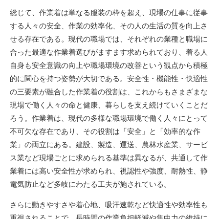
総じて、作業着は単なる服装の枠を超え、現場の仕事に従事
する人々の安全、作業の効率化、その人の生活の質を向上さ
せる存在である。現代の職場では、それぞれの業種と職場に
合った最適な作業着選びがますます求められており、着る人
自身も安全意識の向上や職場環境の改善という観点から積極
的に関心を持つ姿勢が大切である。安全性・機能性・快適性
の三要素が融合した作業着の役割は、これからもさまざまな
現場で働く人々の命と健康、暮らしを支え続けていくことだ
ろう。作業着は、現代の多様な職場環境で働く人々にとって
不可欠な存在であり、その役割は「安全」と「効率的な作
業」の両立にある。建設、製造、運送、農林水産業、サービ
ス業など現場ごとに求められる基準は異なるが、共通して作
業着には高い安全性が求められ、視認性や強度、耐熱性、静
電気防止など多岐にわたる工夫が施されている。
さらに動きやすさや着心地、吸汗速乾など快適性や効率性も
重視されることで、長時間の作業負担軽減や集中力の維持に