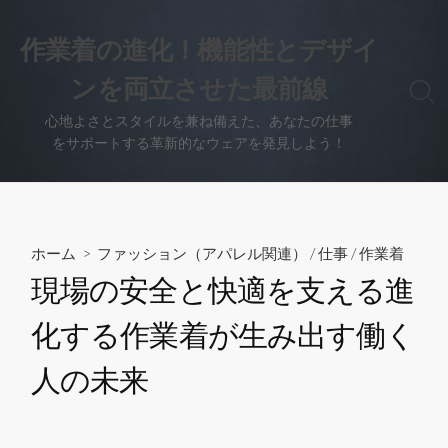
コ
ン
作業着の進化！機能性とデザイ
テ
ンを両立させた最前線
ン
検
ツ
索
心地よさとスタイルを兼ね備えた、あなたの仕事
へ
切
をサポートする革新的なウェアを発見しよう！
り
ス
替
キ
え
ッ
プ
ホーム
>
ファッション（アパレル関連）
/
仕事
/
作業着
現場の安全と快適を支える進
化する作業着が生み出す働く
人の未来