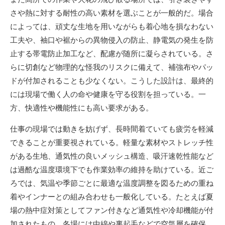
さや熱に対する耐性の高い素材を選ぶことが一般的だ。場合
によっては、頑丈な生地を用いながらも着心地を損なわない
工夫や、袖口や裾からの異物侵入の防止、静電気の発生を防
止する帯電防止加工など、配慮が随所に凝らされている。さ
らに切創など物理的な怪我のリスクに備えて、補強布やパッ
ドが付加されることも少なくない。こうした設計は、最終的
には現場で働く人の命や健康を守る役割を担っている。一
方、快適性や機能性にも高い要求がある。
仕事の現場では動きを妨げず、長時間着ていても疲労を軽減
できることが重要視されている。軽量な素材やストレッチ性
がある生地、通気性の良いメッシュ構造、吸汗速乾性能など
は過酷な温度環境下でも作業効率の維持を助けている。近ご
ろでは、気温や季節ごとに最適な温度調整を図るための重ね
着やインナーとの組み合わせも一般化している。たとえば夏
場の熱中症対策としてファン付きなど通気性や冷却機能が付
加されたもの、冬場には中綿や裏起毛などで空気層を確保