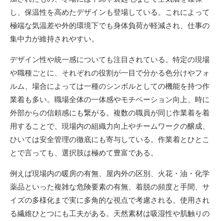
し、保温性を高めたデザインも登場している。これによって
極端な気温差や外的環境下でも身体負荷が軽減され、仕事の
集中力が維持されやすい。
デザイン性や統一感についても注目されている。特定の現場
や職種ごとに、それぞれの役割が一目で分かる色分けやフォ
ルム、場合によっては一種のシンボルとしての機能を持つ作
業着も多い。職場全体の一体感やモチベーション向上、時に
外部からの信頼感にも繋がる。複数の職員が同じ作業着を着
用することで、現場内の組織力向上やチームワークの醸成、
ひいては安全管理の徹底にも寄与している。作業着とひとこ
とで言っても、選択肢は極めて豊富である。
例えば現場内の暖房の有無、屋内外の区別、火花・油・化学
薬品といった複雑な危険要素の有無、着脱の頻度と手間、サ
イズの多様化まで実に多角的な視点で考慮される。使用され
る繊維ひとつにも工夫がある。天然素材は吸湿性や肌触りの