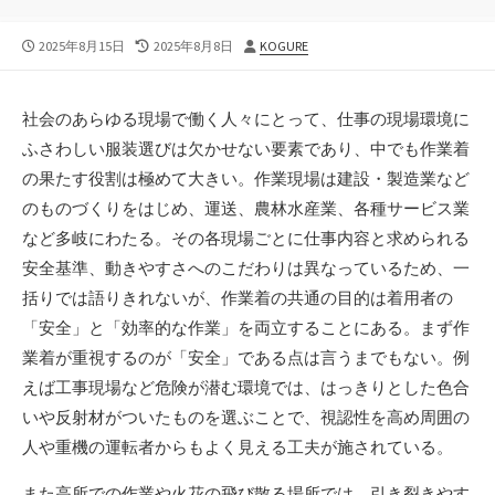
公
最
投
2025年8月15日
2025年8月8日
KOGURE
開
終
稿
日
更
者
新
社会のあらゆる現場で働く人々にとって、仕事の現場環境に
日
ふさわしい服装選びは欠かせない要素であり、中でも作業着
の果たす役割は極めて大きい。
作業現場は建設・製造業など
のものづくりをはじめ、運送、農林水産業、各種サービス業
など多岐にわたる。その各現場ごとに仕事内容と求められる
安全基準、動きやすさへのこだわりは異なっているため、一
括りでは語りきれないが、作業着の共通の目的は着用者の
「安全」と「効率的な作業」を両立することにある。まず作
業着が重視するのが「安全」である点は言うまでもない。例
えば工事現場など危険が潜む環境では、はっきりとした色合
いや反射材がついたものを選ぶことで、視認性を高め周囲の
人や重機の運転者からもよく見える工夫が施されている。
また高所での作業や火花の飛び散る場所では、引き裂きやす