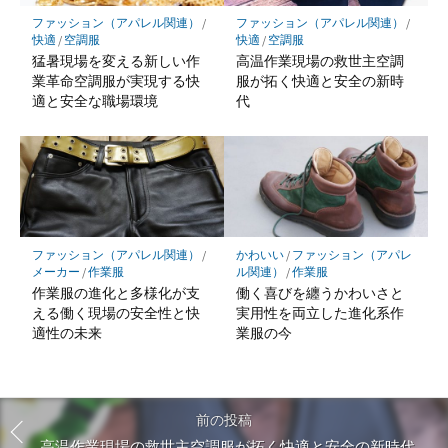
ファッション（アパレル関連）
/
ファッション（アパレル関連）
/
快適
/
空調服
快適
/
空調服
猛暑現場を変える新しい作
高温作業現場の救世主空調
業革命空調服が実現する快
服が拓く快適と安全の新時
適と安全な職場環境
代
ファッション（アパレル関連）
/
かわいい
/
ファッション（アパレ
メーカー
/
作業服
ル関連）
/
作業服
作業服の進化と多様化が支
働く喜びを纏うかわいさと
える働く現場の安全性と快
実用性を両立した進化系作
適性の未来
業服の今
前の投稿
高温作業現場の救世主空調服が拓く快適と安全の新時代