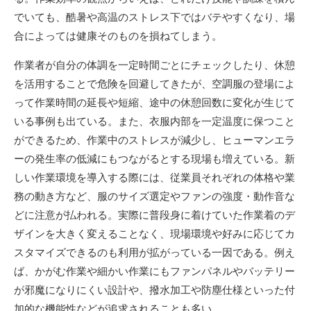
でいても、酷暑や高温のストレス下ではバテやすくなり、場
合によっては健康そのものを損ねてしまう。
作業者が自分の体調を一定時間ごとにチェックしたり、休憩
を活用することで危険を回避してきたが、空調服の登場によ
って作業時間の延長や短縮、途中の休憩回数に変化が生じて
いる事例も出ている。また、衣服内部を一定温度に保つこと
ができるため、作業中のストレスが減少し、ヒューマンエラ
ーの発生率の低減にもつながるとする現場も増えている。新
しい作業環境を導入する際には、従業員それぞれの体格や業
務の動き方など、服のサイズ選定やファンの強度・動作音な
どに注意が払われる。実際に普段身に着けていた作業着のデ
ザインを大きく変えることなく、現場環境や好みに応じてカ
スタマイズできるのも利用が拡がっている一因である。例え
ば、かがむ作業や細かい作業にもファンパネルやバッテリー
が邪魔になりにくい設計や、撥水加工や防塵仕様といった付
加的な機能性などが追求されることも多い。