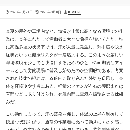
公
最
投
2025年8月24日
2025年8月8日
KOGURE
開
終
稿
日
更
者
新
真夏の屋外や工場内など、気温が非常に高くなる環境での作
日
業は、長年にわたって労働者に大きな負担を強いてきた。
特
に高温多湿の状況下では、汗が大量に発生し、熱中症や脱水
症状といった健康リスクが一層増大する。このような厳しい
職場環境を少しでも快適にするためのひとつの画期的なアイ
テムとして労働現場に普及し始めたのが空調服である。考案
された技術の根幹は、衣服内に取り込んだ外気を送風し、身
体を直接冷やす点にある。軽量のファンが左右の腰部または
背部などに取り付けられ、衣服内部に空気を循環させる仕組
みだ。
この動作によって、汗の蒸発を促し、体温の上昇を制御して
快適な状態を保つ。通常の作業着に比べて動きにくさを感じ
させず、作業効率の向上にも寄与している。装着型冷感グッ