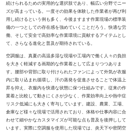
続けられるための実用的な選択肢であり、幅広い分野でニー
ズが高まっている。一度その効果を体験した作業者が再び利
用し続けるという例も多く、今後ますます作業現場の標準装
備の一つとしての存在感を強めていくことだろう。快適な労
働、そして安全で高効率な作業環境に貢献するアイテムとし
て、さらなる進化と普及が期待されている。
空調服は、真夏の高温多湿な現場や工場内で働く人々の負担
を大きく軽減する画期的な作業着として広まりつつありま
す。腰部や背部に取り付けられたファンによって外気が衣服
内に取り込まれ循環し、汗の蒸発を促進させることで体温上
昇を抑え、衣服内を快適な状態に保つ仕組みです。従来の作
業着と比較して動きにくさが少なく、作業効率向上や熱中症
リスク低減にも大きく寄与しています。建設、農業、工場、
倉庫など様々な現場で活用されており、体格や仕事内容に合
わせて細やかなカスタマイズが可能な点も普及を後押しして
います。実際に空調服を使用した現場では、炎天下や密閉空