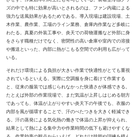
ズの中でも特に効果が高いとされるのは、ファン内蔵による
強力な送風効果があるためである。導入現場は建設現場、土
木作業、農作業、工場のライン業務、倉庫内作業など多岐に
わたる。真夏の外装工事や、炎天での荷物運搬など外部に身
をさらす職種だけでなく、密閉性の高い倉庫や室内での溶接
や搬送といった、内部に熱がこもる空間での利用も広がって
いる。
それだけ環境による負担が大きい作業で快適性がとても重視
されているといえる。実際に空調服を身に着けて作業する
と、従来の服装では感じられなかった快適さが体感できる。
たとえば外部の作業現場で、まだ気温が上昇しはじめる朝方
であっても、体温が上がりやすい炎天下の午後でも、衣服の
内部を風が循環することで、汗のべたつきを大きく軽減でき
る。汗の蒸発による気化熱の働きで体温の上昇が抑えられ、
結果として熱による集中力や作業時間の低下も避けやすくな
る。作業効率の観点からいえば、どれだけ技能や訓練を積ん