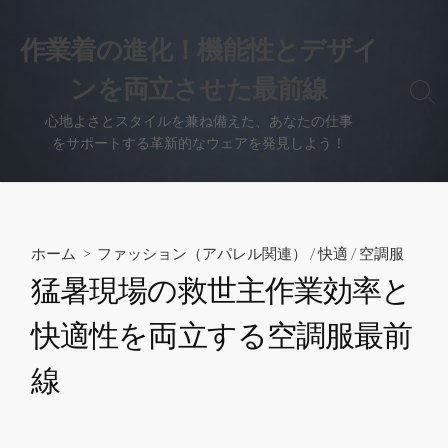
コ
ン
作業着の進化！機能性とデザイ
テ
ンを両立させた最前線
ン
検
ツ
索
心地よさとスタイルを兼ね備えた、あなたの仕事
へ
切
をサポートする革新的なウェアを発見しよう！
り
ス
替
キ
え
ッ
プ
ホーム
>
ファッション（アパレル関連）
/
快適
/
空調服
猛暑現場の救世主作業効率と
快適性を両立する空調服最前
線