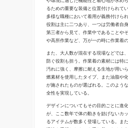
や環境に適した機能性と着心地が求め
るための重要な装備と位置付けられて
多様な職種において着用が義務付けら
役割は主に二つあり、一つは労働者自
第三者から見て、作業中であることや
や高所作業など、万が一の時に作業着
また、大人数が混在する現場などでは
防ぐ役割も担う。作業着の素材には特
汚れに強く、摩擦に耐える生地が用い
燃素材を使用したタイプ、また油脂や
が施されたものが選ばれる。このよう
全性を実現している。
デザインについてもその目的ごとに進
が、ここ数年で体の動きを妨げないカ
るアイテムが数多く登場している。ま