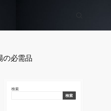
検
索
切
り
替
え
場の必需品
検索
検索