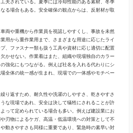
う工夫されている。夏季には冷却性能のある素材、冬季
となる場合もある。安全確保の観点からは、反射材が取
、車両や重機から作業員を視認しやすくし、事故を未然
作業用から重作業用まで、さまざまな用途に応じたライ
ープ、ファスナー類も扱う工具や資材に応じ適切に配置
も欠かせない。作業着はまた、組織や現場独自のカラー
クの強化にもつながる。例えば社名を入れる代わりにシ
職場全体の統一感が生まれ、現場での一体感やモチベー
を繰り返すため、耐久性や洗濯のしやすさ、乾きやすさ
ような現場であれ、安全は決して犠牲にされることが許
によって定められている場合も多い。例えば建設業にお
倒や刃物によるケガ、高温・低温環境への対策として不
さや動きやすさも同様に重要であり、緊急時の素早い対