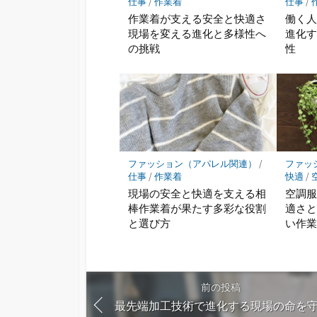
仕事
/
作業着
仕事
/
作業着が支える安全と快適さ
働く
現場を変える進化と多様性へ
進化
の挑戦
性
ファッション（アパレル関連）
/
ファッ
仕事
/
作業着
快適
/
現場の安全と快適を支える相
空調
棒作業着が果たす多彩な役割
適さ
と選び方
い作
前の投稿
最先端加工技術で進化する現場の命を