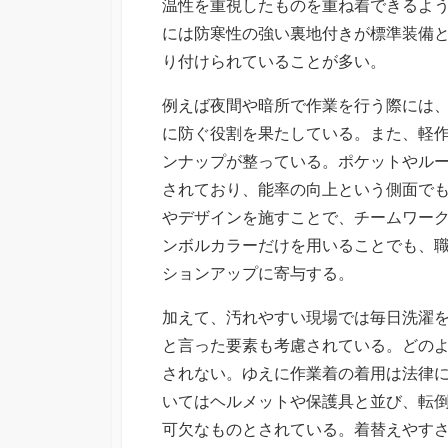
温性を重視したものを重ね着できるよ
には防寒性の強い裏地付きが標準装備
り付けられていることが多い。
例えば夜間や暗所で作業を行う際には
に防ぐ役割を果たしている。また、軽
ンナップが整っている。ポケットやル
されており、能率の向上という側面で
やデザインを施すことで、チームワー
ンボルカラーだけを用いることでも、
ションアップに寄与する。
加えて、汚れやすい現場では毎日洗濯
と言った要素も考慮されている。どの
されない。ゆえに作業着の着用は法律
いてはヘルメットや保護具と並び、転
可欠なものとされている。着替えやす