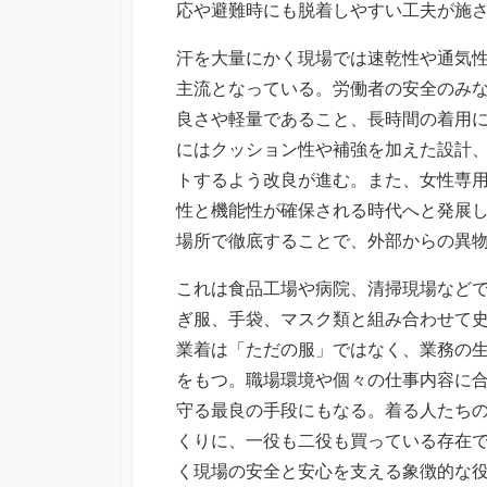
応や避難時にも脱着しやすい工夫が施
汗を大量にかく現場では速乾性や通気
主流となっている。労働者の安全のみ
良さや軽量であること、長時間の着用
にはクッション性や補強を加えた設計
トするよう改良が進む。また、女性専
性と機能性が確保される時代へと発展
場所で徹底することで、外部からの異
これは食品工場や病院、清掃現場など
ぎ服、手袋、マスク類と組み合わせて
業着は「ただの服」ではなく、業務の
をもつ。職場環境や個々の仕事内容に
守る最良の手段にもなる。着る人たち
くりに、一役も二役も買っている存在
く現場の安全と安心を支える象徴的な