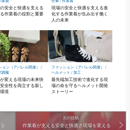
作業着
仕事
/
作業着
人の安全と快適を支える
現場の安全と快適を支える進
する作業着の役割と重要
化する作業着が生み出す働く
人の未来
ション（アパレル関連）
/
ファッション（アパレル関連）
/
空調服
ヘルメット
/
加工
服が変える現場の未来快
最先端加工技術で進化する現
と安全性を両立する新し
場の命を守るヘルメット開発
業環境
ストーリー
次の投稿
守る
作業着が支える安全と快適さ現場を変える