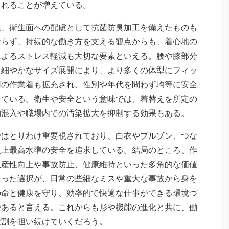
されることが増えている。
性、衛生面への配慮として抗菌防臭加工を備えたものも
ならず、持続的な働き方を支える観点からも、着心地の
によるストレス軽減も大切な要素といえる。腰や膝部分
、細やかなサイズ展開により、より多くの体型にフィッ
用の作業着も拡充され、性別や年代を問わず均等に安全
している。衛生や安全という意味では、着替えを所定の
物混入や職場内での汚染拡大を抑制する効果もある。
ではとりわけ重要視されており、白衣やブルゾン、つな
史上最高水準の安全を追求している。結局のところ、作
生産性向上や事故防止、健康維持といった多角的な価値
合った選択が、日常の些細なミスや重大な事故から身を
の命と健康を守り、効率的で快適な仕事ができる環境づ
であると言える。これからも形や機能の進化と共に、働
役割を担い続けていくだろう。