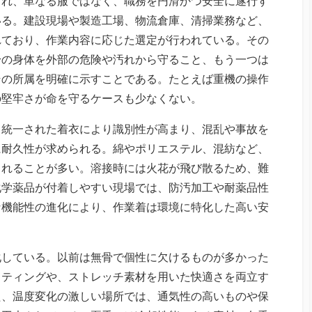
られ、単なる服ではなく、職務を円滑かつ安全に遂行す
いる。建設現場や製造工場、物流倉庫、清掃業務など、
れており、作業内容に応じた選定が行われている。その
身の身体を外部の危険や汚れから守ること、もう一つは
その所属を明確に示すことである。たとえば重機の操作
の堅牢さが命を守るケースも少なくない。
、統一された着衣により識別性が高まり、混乱や事故を
に耐久性が求められる。綿やポリエステル、混紡など、
られることが多い。溶接時には火花が飛び散るため、難
化学薬品が付着しやすい現場では、防汚加工や耐薬品性
な機能性の進化により、作業着は環境に特化した高い安
化している。以前は無骨で個性に欠けるものが多かった
ッティングや、ストレッチ素材を用いた快適さを両立す
た、温度変化の激しい場所では、通気性の高いものや保