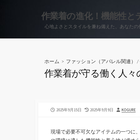
コ
ン
作業着の進化！機能性と
テ
心地よさとスタイルを兼ね備えた、あなたの
ン
ツ
へ
ス
キ
ホーム
>
ファッション（アパレル関連）
/
ッ
作業着が守る働く人々
プ
公
最
投
2025年9月15日
2025年9月9日
KOGURE
開
終
稿
日
更
者
新
現場で必要不可欠なアイテムの一つに
日