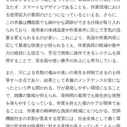
立たず、スマートなデザインであることも、作業現場におけ
る使用拡大の要因のひとつになっているといえる。さらに、
この衣服は機能面でも細やかな調節ができる仕様が取り入れ
られており、使用者の体感温度や作業条件に応じて空気の流
量を変えられるものが多い。これにより、気温や作業内容に
応じて最適な快適さが得られるうえ、作業負荷の軽減や集中
力の維持にも役立つ。手元で簡単に操作できるシステムを採
用することで、安全面や使い勝手の向上にも寄与している。
また、汗による衣類の傷みや臭いの発生を抑制できるのも特
筆すべき点であり、結果として衣服のメンテナンスが楽にな
ったという声も聞かれる。汗が蒸発しやすい環境になること
で、雑菌の繁殖が抑えられ、長時間の着用でも衛生的な状態
を保ちやすくなっている。作業を終えた後のケアが簡単であ
ることは、作業者の精神的な負担の軽減にもつながる。空調
機能付きの衣類が普及する背景には、社会全体として働く環
境の安全性や快適性に対する意識が高まっていることも一因