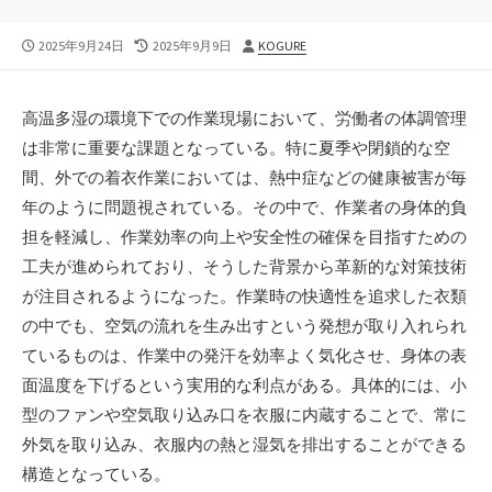
公
最
投
2025年9月24日
2025年9月9日
KOGURE
開
終
稿
日
更
者
新
高温多湿の環境下での作業現場において、労働者の体調管理
日
は非常に重要な課題となっている。
特に夏季や閉鎖的な空
間、外での着衣作業においては、熱中症などの健康被害が毎
年のように問題視されている。その中で、作業者の身体的負
担を軽減し、作業効率の向上や安全性の確保を目指すための
工夫が進められており、そうした背景から革新的な対策技術
が注目されるようになった。作業時の快適性を追求した衣類
の中でも、空気の流れを生み出すという発想が取り入れられ
ているものは、作業中の発汗を効率よく気化させ、身体の表
面温度を下げるという実用的な利点がある。具体的には、小
型のファンや空気取り込み口を衣服に内蔵することで、常に
外気を取り込み、衣服内の熱と湿気を排出することができる
構造となっている。