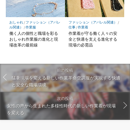
おしゃれ
/
ファッション（アパレ
ファッション（アパレル関連）
/
ル関連）
/
作業服
仕事
/
作業着
働く人の個性と職場を彩る
作業着が守る働く人々の安
おしゃれ作業服の進化と現
全と快適を支える進化する
場改革の最前線
現場の必需品
前の投稿
猛暑現場を変える新しい作業革命空調服が実現する快適
と安全な職場環境
次の投稿
女性の声から生まれた多様性時代の新しい作業着が現場
を変える