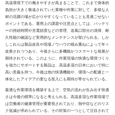
高温環境下での働きやすさが高まることで、これまで身体的
負担が大きく敬遠されていた業種や作業に対して、多様な人
材の活躍の場が広がりやすくなっていることも見過ごせない
ポイントである。運用上の課題や注意点としては、バッテリ
ーの持続時間や充電頻度などの管理、送風口部分の清掃、耐
久性能の確認など実用的なメンテナンスが挙げられる。しか
しこれらは製品改良や現場ノウハウの積み重ねによって年々
改善されつつあり、今後さらに多機能かつスマートな発展が
期待されている。このように、作業現場の快適な環境づくり
を強力にサポートする製品は、高温多湿の日本において特に
高い意義を持つ。今後は他の快適機能や、環境への配慮と一
体化したアイデアの更なる投入にも期待が寄せられている。
最適な作業環境を構築する上で、空気の流れが生み出す快適
さは今後の標準になると考えられる。高温多湿な作業現場で
は労働者の健康管理が重要視されており、熱中症などのリス
ク低減が求められている。その対策の一つとして注目されて