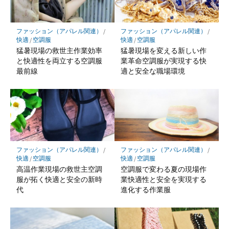
ファッション（アパレル関連）
/
ファッション（アパレル関連）
/
快適
/
空調服
快適
/
空調服
猛暑現場の救世主作業効率
猛暑現場を変える新しい作
と快適性を両立する空調服
業革命空調服が実現する快
最前線
適と安全な職場環境
ファッション（アパレル関連）
/
ファッション（アパレル関連）
/
快適
/
空調服
快適
/
空調服
高温作業現場の救世主空調
空調服で変わる夏の現場作
服が拓く快適と安全の新時
業快適性と安全を実現する
代
進化する作業服