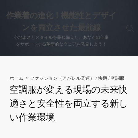
コ
ン
作業着の進化！機能性とデザイ
テ
ンを両立させた最前線
ン
検
ツ
索
心地よさとスタイルを兼ね備えた、あなたの仕事
へ
切
をサポートする革新的なウェアを発見しよう！
り
ス
替
キ
え
ッ
プ
ホーム
>
ファッション（アパレル関連）
/
快適
/
空調服
空調服が変える現場の未来快
適さと安全性を両立する新し
い作業環境