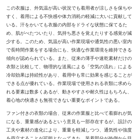
この衣服は、外気温が高い状況でも着用者が涼しさを保ちや
すく、着用による不快感や体力消耗の軽減に大いに貢献して
いる。汗をかいても衣服の内部をドライな状態に保てるた
め、肌がべたついたり、気持ち悪さを覚えたりする感覚が減
少する。このため、気温が高い作業現場や通気性の悪い室内
で長時間作業をする場合にも、快適な作業環境を維持できる
傾向が認められている。また、従来の薄手や速乾素材だけの
衣類と比較して、物理的な送風による「空気の流れ」による
冷却効果は持続性があり、着用中も常に効果を感じることが
できる点が優れている。作業現場で使用される衣類に求めら
れる要素は数多くあるが、動きやすさや耐久性はもちろん、
着心地の快適さも無視できない重要なポイントである。
ファン付きの衣類の場合、従来の作業服と比べて着膨れが気
になる、重量感があるという意見も一部存在するが、設計の
工夫や素材の進化により、重量を軽減しつつ、通気性や強度
を両立することが可能となってきた。装着部分が外側から目