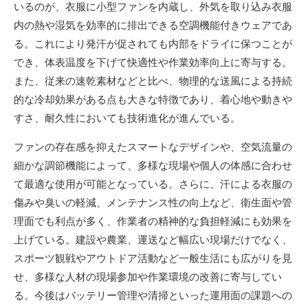
いるのが、衣服に小型ファンを内蔵し、外気を取り込み衣服
内の熱や湿気を効率的に排出できる空調機能付きウェアであ
る。これにより発汗が促されても内部をドライに保つことが
でき、体表温度を下げて快適性や作業効率向上に寄与する。
また、従来の速乾素材などと比べ、物理的な送風による持続
的な冷却効果がある点も大きな特徴であり、着心地や動きや
すさ、耐久性においても技術進化が進んでいる。
ファンの存在感を抑えたスマートなデザインや、空気流量の
細かな調節機能によって、多様な現場や個人の体感に合わせ
て最適な使用が可能となっている。さらに、汗による衣服の
傷みや臭いの軽減、メンテナンス性の向上など、衛生面や管
理面でも利点が多く、作業者の精神的な負担軽減にも効果を
上げている。建設や農業、運送など幅広い現場だけでなく、
スポーツ観戦やアウトドア活動など一般生活にも広がりを見
せ、多様な人材の現場参加や作業環境の改善に寄与してい
る。今後はバッテリー管理や清掃といった運用面の課題への