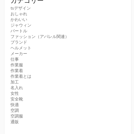
カテゴリー
tsデザイン
おしゃれ
かわいい
ジャウィン
バートル
ファッション（アパレル関連）
ブランド
ヘルメット
メーカー
仕事
作業服
作業着
作業着とは
加工
名入れ
女性
安全靴
快適
空調
空調服
通販