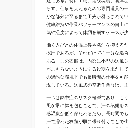
題である。
特に工場、建設現場、倉庫
らず、仕事を支えるための専門道具の
かな部分に至るまで工夫が凝らされて
健康維持や作業パフォーマンスの向上
気や湿度によって体調を崩すケースが
働く人びとの体温上昇や発汗を抑える
採用であるが、それだけで不十分な場
ある。この衣服は、内部に小型の送風
がこもらないようにする役割を果たし
の過酷な環境下でも長時間の仕事を可
現している。送風式の空調作業服は、
一つは熱中症のリスク軽減であり、も
風が常に体を包むことで、汗の蒸発を
感温度が低く保たれるため、長時間で
汗で濡れた衣類が肌に張り付くことで