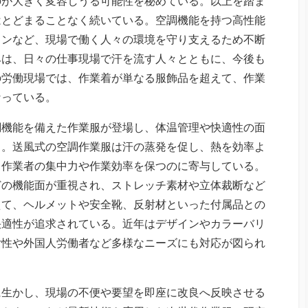
のが大きく変容しうる可能性を秘めている。以上を踏ま
はとどまることなく続いている。空調機能を持つ高性能
インなど、現場で働く人々の環境を守り支えるため不断
みは、日々の仕事現場で汗を流す人々とともに、今後も
の労働現場では、作業着が単なる服飾品を超えて、作業
なっている。
調機能を備えた作業服が登場し、体温管理や快適性の面
る。送風式の空調作業服は汗の蒸発を促し、熱を効率よ
、作業者の集中力や作業効率を保つのに寄与している。
どの機能面が重視され、ストレッチ素材や立体裁断など
えて、ヘルメットや安全靴、反射材といった付属品との
快適性が追求されている。近年はデザインやカラーバリ
女性や外国人労働者など多様なニーズにも対応が図られ
に生かし、現場の不便や要望を即座に改良へ反映させる