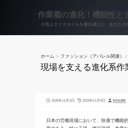
コ
ン
作業着の進化！機能性と
テ
心地よさとスタイルを兼ね備えた、あなたの
ン
ツ
へ
ス
キ
ホーム
>
ファッション（アパレル関連）
/
ッ
現場を支える進化系作
プ
公
最
投
2025年11月3日
2025年11月4日
KOGURE
開
終
稿
日
更
者
新
日本の労働現場において、快適で機能
日