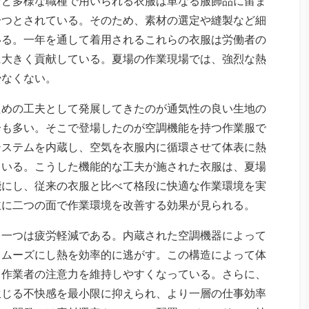
など多様な職種で用いられる衣服は単なる服飾品に留ま
一つとされている。そのため、素材の選定や縫製など細
いる。一年を通して着用されるこれらの衣服は労働者の
に大きく貢献している。夏場の作業現場では、強烈な熱
少なくない。
ための工夫として発展してきたのが通気性の良い生地の
合も多い。そこで登場したのが空調機能を持つ作業服で
システムを内蔵し、空気を衣服内に循環させて体表に熱
ている。こうした機能的な工夫が施された衣服は、夏場
能にし、従来の衣服と比べて格段に快適な作業環境を実
主に二つの面で作業環境を改善する効果が見られる。
う一つは疲労軽減である。内蔵された空調機器によって
スムーズにし熱を効率的に逃がす。この構造によって体
も作業者の注意力を維持しやすくなっている。さらに、
生じる不快感を最小限に抑えられ、より一層の仕事効率