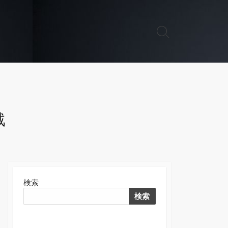
検
索
切
り
替
え
戦
検索
検索