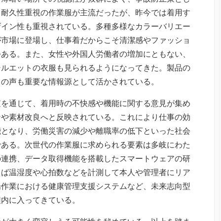
・耐久性重視の作業服が主流だったが、昨今では着用す
ザイン性も重視されている。多種多様なカラーバリエー
が市場に登場し、仕事着だからこそ清潔感やファッショ
つある。また、女性や外国人労働者の増加にともない、
シルエットの衣服も見られるようになってきた。製品の
との声も重要な情報源として活かされている。
査を通じて、着用時の不快感や機能に関する意見が集め
ンや素材改良へと反映されている。これにより仕事の効
能となり、労働災害の減少や離職率の低下といった社会
である。次世代の作業服に求められる要素は多岐にわた
の連携、データ取得機能を搭載したスマートウェアの研
えば温湿度や心拍数などを計測して本人や管理者にリア
場作業における健康管理支援システムなど、未来志向型
程内に入ってきている。