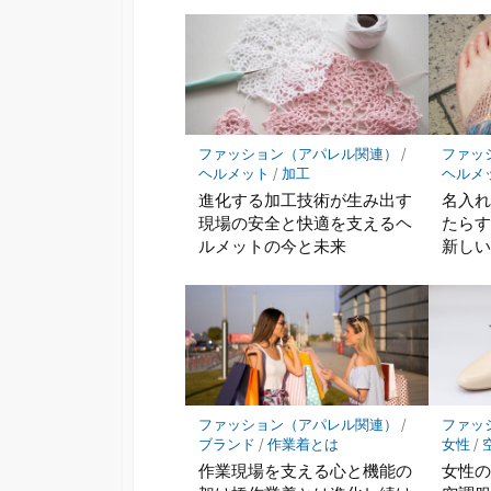
ファッション（アパレル関連）
/
ファッ
ヘルメット
/
加工
ヘルメ
進化する加工技術が生み出す
名入
現場の安全と快適を支えるヘ
たら
ルメットの今と未来
新し
ファッション（アパレル関連）
/
ファッ
ブランド
/
作業着とは
女性
/
作業現場を支える心と機能の
女性