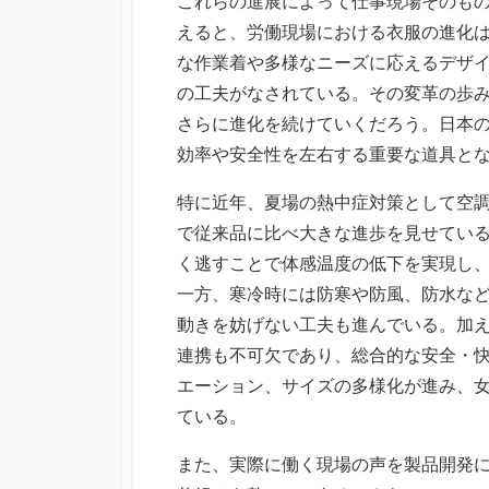
これらの進展によって仕事現場そのも
えると、労働現場における衣服の進化
な作業着や多様なニーズに応えるデザ
の工夫がなされている。その変革の歩
さらに進化を続けていくだろう。日本
効率や安全性を左右する重要な道具と
特に近年、夏場の熱中症対策として空
で従来品に比べ大きな進歩を見せてい
く逃すことで体感温度の低下を実現し
一方、寒冷時には防寒や防風、防水な
動きを妨げない工夫も進んでいる。加
連携も不可欠であり、総合的な安全・
エーション、サイズの多様化が進み、
ている。
また、実際に働く現場の声を製品開発