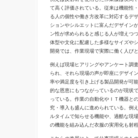
て高く評価されている。従来は機能性
る人の個性や働き方改革に対応するデ
ションやシルエットに富んだデザイン
ン性が求められると感じる人が増えつ
体型や文化に配慮した多様なサイズや
開発では、作業現場で実際に働く人び
例えば現場ヒアリングやアンケート調
られ、それら現場の声が即座にデザイ
率や満足度を引き上げる製品開発が可
的な恩恵にもつながっているのが現状
っている。作業の自動化やＩＴ機器と
究・導入も盛んに進められている。例
ルタイムで知らせる機能や、過酷な現
の機能を組み込んだ衣服の実用化も射