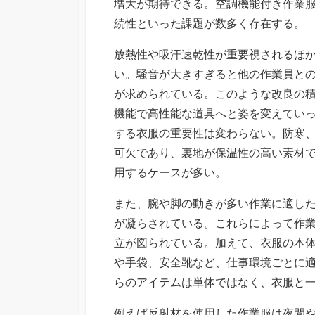
増大が期待できる。空調機能付き作業
続性といった課題が数多く存在する。
放熱性や吸汗速乾性が重要視されるほ
い。騒音が大きすぎると他の作業員と
が求められている。このような改良の
機能で高性能な道具へと姿を変えてい
する衣服の重要性は変わらない。防寒
可欠であり、裏地が保温性の高い素材
用するケースが多い。
また、腕や脚の動きが多い作業に適し
が凝らされている。これらによって作
立が図られている。加えて、衣服の本
や手袋、安全靴など、仕事環境ごとに
らのアイテムは単体ではなく、衣服と
例えば反射材を使用した作業服は夜間