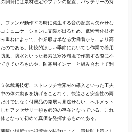
服の開発には素材選定やファンの配置、バッテリーの持
か、ファンが動作する時に発生する音の配慮も欠かせな
のコミュニケーションに支障が出るため、低騒音化技術
積み重ねによって、作業服は単なる労働着から、より高
ったのである。比較的涼しい季節においても作業で着用
、防風、防水といった要素は寒冷環境で作業する際に不
でできているものや、防寒用インナーと組み合わせて利
た立体裁断技術、ストレッチ性素材の導入といった工夫
業中の体の動きを妨げることなく、快適さと安全性の両
体だけではなく付属品の発展も見逃せない。ヘルメット
適したアクセサリー類も必須の存在となっている。これ
一体となって初めて真価を発揮するものである。
や薄暗い場所での視認性が抜群によく、事故防止策とし