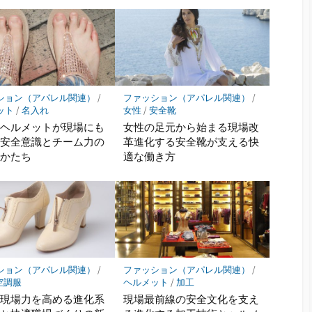
ション（アパレル関連）
/
ファッション（アパレル関連）
/
ット
/
名入れ
女性
/
安全靴
れヘルメットが現場にも
女性の足元から始まる現場改
す安全意識とチーム力の
革進化する安全靴が支える快
いかたち
適な働き方
ション（アパレル関連）
/
ファッション（アパレル関連）
/
空調服
ヘルメット
/
加工
の現場力を高める進化系
現場最前線の安全文化を支え