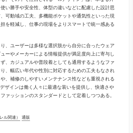
な使い勝手や安全性、体型の違いなどに配慮した設計思
材、可動域の工夫、多機能ポケットや通気性といった現
負担を軽減し、仕事の現場をよりスマートで統一感ある
より、ユーザーは多様な選択肢から自分に合ったウェア
ビューやメーカーによる情報提供が満足度向上に寄与し
らず、カジュアルや普段着としても通用するようなファ
おり、幅広い年代や性別に対応するための工夫もなされ
さや、補修のしやすいメンテナンス性なども重視される
sデザインは働く人々に最適な装いを提供し、快適さや
クファッションのスタンダードとして定着しつつある。
レル関連）
通販