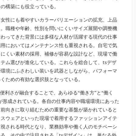
ジの構築にも役立っている。
、女性にも着やすいカラーバリエーションの拡充、上品
る。職種や年齢、性別を問いにくいサイズ展開や調整機
加わってきた背景には多様な人材が活躍する現代の仕事
利用においてはメンテナンス性も重視される。自宅で気
しにくい素材の採用、補修が容易な設計など、現場で働
テム選びが進化している。これらを総合して、tsデザ
や環境にふさわしい装いを武器としながら、パフォーマ
いくための有効な選択肢となっている。
便利さが融合することで、あらゆる“働き方”と“働く
が形成されている。各自の仕事内容や職場環境にあった
に前向きに取り組むための重要な基盤が築かれていると
ィスウェアといった現場で着用するファッションアイテ
重視される時代となり、業務効率や働く人のモチベーシ
る。その中で注目される「tsデザイン」は、単なる外