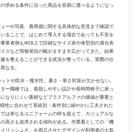
分の求める条件に沿った商品を容易に選べるようになっ
ビューや写真、着用感に関する具体的な意見まで確認で
ていることで、はじめて導入する場合であっても不安を
事業者側もWEB上で詳細なサイズ表や体型別の適合表
バイスなど情報発信の幅がますます広がってきた。結果
衣服を整えることができる状況が整っている。実際の仕
は異なる。
カットや防水・撥水性、暑さ・寒さ対策が欠かせない。
イター職種では、着脱しやすい設計や長時間椅子に座っ
わになりにくい素材などプラスアルファの価値が重要と
多様性に合わせて系統別・条件別に細やかに工夫された
近では単なるユニフォームの枠を超えて、カジュアルな
性の高さも追求される傾向がある。作業着としての「機
タイリッシュさ」を両立させたデザインが利用者の士気