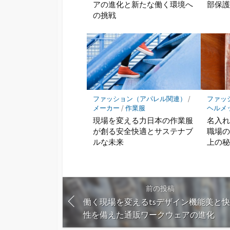
アの進化と新たな働く環境へ
部保
の挑戦
ファッション（アパレル関連）
/
ファッ
メーカー
/
作業服
ヘルメ
現場を変える力日本の作業服
名入
が創る安全快適とサステナブ
職場
ルな未来
上の
前の投稿
働く現場を変えるtsデザイン機能美と
性を備えた通販ワークウェアの進化