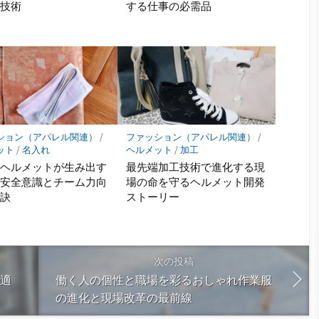
護技術
する仕事の必需品
ション（アパレル関連）
/
ファッション（アパレル関連）
/
ット
/
名入れ
ヘルメット
/
加工
れヘルメットが生み出す
最先端加工技術で進化する現
の安全意識とチーム力向
場の命を守るヘルメット開発
秘訣
ストーリー
次の投稿
快適
働く人の個性と職場を彩るおしゃれ作業服
の進化と現場改革の最前線