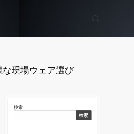
検
索
切
り
替
え
様な現場ウェア選び
検索
検索