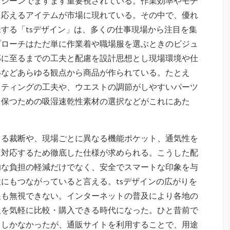
スシーンでますます重要視されている。
作業効率やモチ
に応えるアイテムが市場に現れている。その中で、優れ
する「tsデザイン」は、多くの仕事現場から注目を集
プローチはただ単に作業着や職場服を選ぶときのビジュ
部に至るまでの工夫と配慮を設計思想とし現場環境や仕
いなどあらゆる観点から商品が作られている。たとえ
ッティングの工夫や、ウエストの調節がしやすいパーツ
を保つための吸湿速乾性素材の選択などがこれにあた
とる裁断や、現場ごとに異なる機能ポケット、通気性を
に対応するため徹底した仕様が求められる。こうした配
的な負担の軽減だけでなく、安全でスマートな印象を与
にもつながっていると言える。tsデザインの広がりを
展も無視できない。インターネットの普及により各地の
服を気軽に比較・購入できる時代になった。ひと昔前で
るしかなかったが、通販サイトを利用することで、用途