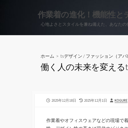
コ
ン
作業着の進化！機能性と
テ
心地よさとスタイルを兼ね備えた、あなたの
ン
ツ
へ
ス
キ
ホーム
>
tsデザイン
/
ファッション（アパ
ッ
働く人の未来を変える
プ
公
最
投
2025年12月18日
2025年12月1日
KOGURE
開
終
稿
日
更
者
新
作業着やオフィスウェアなどの現場で
日