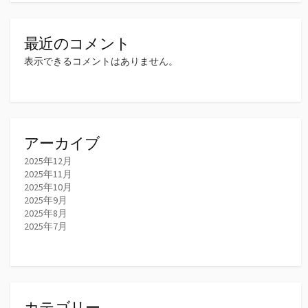
最近のコメント
表示できるコメントはありません。
アーカイブ
2025年12月
2025年11月
2025年10月
2025年9月
2025年8月
2025年7月
カテゴリー