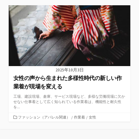
ゴ
リ
ー
2025年10月3日
女性の声から生まれた多様性時代の新しい作
業着が現場を変える
工場、建設現場、倉庫、サービス現場など、多様な労働現場に欠か
せない仕事着として広く知られている作業着は、機能性と耐久性
を...
カ
ファッション（アパレル関連）
/
作業着
/
女性
テ
ゴ
リ