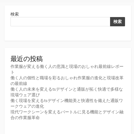
ー
検索
検索
最近の投稿
作業服が変える働く人の意識と現場のおしゃれ最前線レポー
ト
働く人の個性と職場を彩るおしゃれ作業服の進化と現場改革
の最前線
働く人の未来を変えるtsデザインと通販が拓く快適で多様な
現場ウェア選び
働く現場を変えるtsデザイン機能美と快適性を備えた通販ワ
ークウェアの進化
現代ワークシーンを変えるバートルに見る機能とデザイン融
合の作業服革命