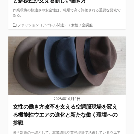
と多様性が支える新しい働き方
作業環境の快適さや安全性は、職場で高く評価される重要な要素で
ある。
カ
ファッション（アパレル関連）
/
女性
/
空調服
テ
ゴ
リ
ー
2025年10月9日
女性の働き方改革を支える空調服現場を変え
る機能性ウエアの進化と新たな働く環境への
挑戦
暑さ対策の一環として、就業環境や業務現場で活躍しているウエア