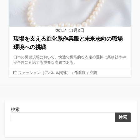
2025年11月3日
現場を支える進化系作業服と未来志向の職場
環境への挑戦
日本の労働現場において、快適で機能的な衣服の選択は業務効率や
安全性に直結する重要な課題である。
カ
ファッション（アパレル関連）
/
作業服
/
空調
テ
ゴ
リ
ー
検索
検索