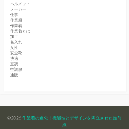
ヘルメット
メーカー
仕事
作業服
作業着
作業着とは
加工
名入れ
女性
安全靴
快適
空調
空調服
通販
©2026
作業着の進化！機能性とデザインを両立させた最前
線