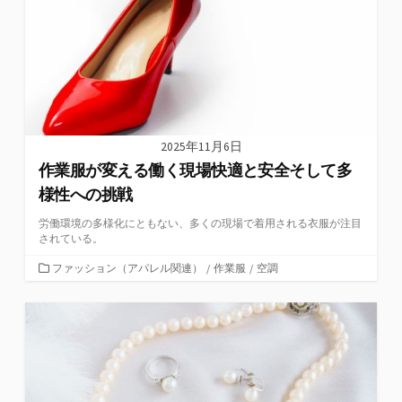
2025年11月6日
作業服が変える働く現場快適と安全そして多
様性への挑戦
労働環境の多様化にともない、多くの現場で着用される衣服が注目
されている。
カ
ファッション（アパレル関連）
/
作業服
/
空調
テ
ゴ
リ
ー