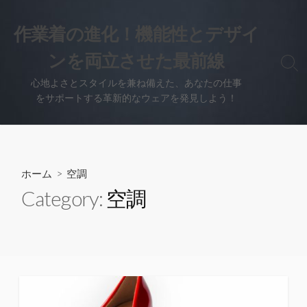
コ
ン
作業着の進化！機能性とデザイ
テ
ンを両立させた最前線
ン
検
ツ
索
心地よさとスタイルを兼ね備えた、あなたの仕事
へ
切
をサポートする革新的なウェアを発見しよう！
り
ス
替
キ
え
ッ
プ
ホーム
> 空調
Category:
空調