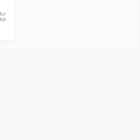
境が
求め