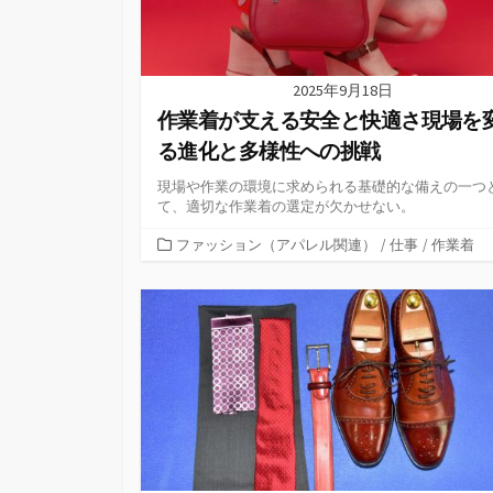
2025年9月18日
作業着が支える安全と快適さ現場を
る進化と多様性への挑戦
現場や作業の環境に求められる基礎的な備えの一つ
て、適切な作業着の選定が欠かせない。
カ
ファッション（アパレル関連）
/
仕事
/
作業着
テ
ゴ
リ
ー