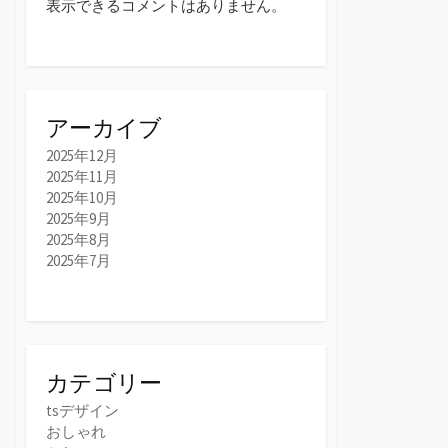
表示できるコメントはありません。
アーカイブ
2025年12月
2025年11月
2025年10月
2025年9月
2025年8月
2025年7月
カテゴリー
tsデザイン
おしゃれ