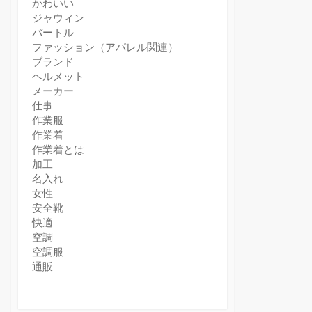
かわいい
ジャウィン
バートル
ファッション（アパレル関連）
ブランド
ヘルメット
メーカー
仕事
作業服
作業着
作業着とは
加工
名入れ
女性
安全靴
快適
空調
空調服
通販